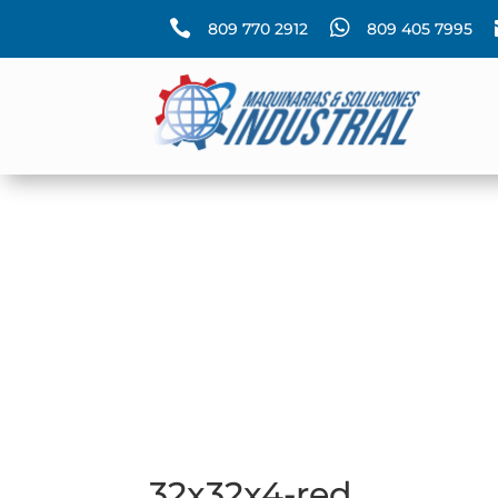


809 770 2912
809 405 7995
32x32x4-red