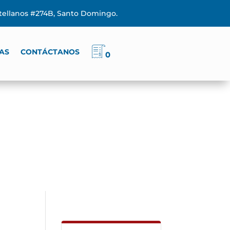
stellanos #274B, Santo Domingo.
AS
CONTÁCTANOS
0