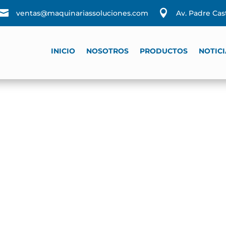


ventas@maquinariassoluciones.com
Av. Padre Ca
INICIO
NOSOTROS
PRODUCTOS
NOTICI