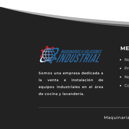
M
No
P
Somos una empresa dedicada a
No
la venta e instalación de
C
equipos industriales en el área
de cocina y lavandería.
Maquinaria