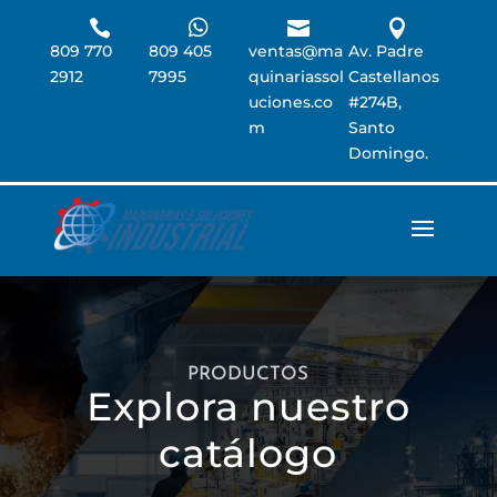




809 770
809 405
ventas@ma
Av. Padre
2912
7995
quinariassol
Castellanos
uciones.co
#274B,
m
Santo
Domingo.
PRODUCTOS
Explora nuestro
catálogo