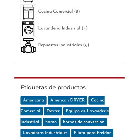
8
Cocina Comercial
8
products
4
Lavandería Industrial
4
products
6
Repuestos Industriales
6
products
Etiquetas de productos
Americana
American DRYER
Cocina
Comercial
Dexter
Equipo de Lavandería
Industrial
horno
hornos de convección
Lavadoras Industriales
Piloto para Freidor