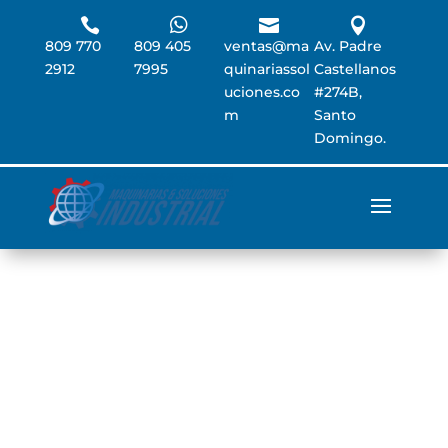




809 770
809 405
ventas@ma
Av. Padre
2912
7995
quinariassol
Castellanos
uciones.co
#274B,
m
Santo
Domingo.