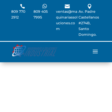




809 770
809 405
ventas@ma
Av. Padre
2912
7995
quinariassol
Castellanos
uciones.co
#274B,
m
Santo
Domingo.