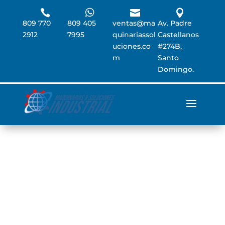




809 770
809 405
ventas@ma
Av. Padre
2912
7995
quinariassol
Castellanos
uciones.co
#274B,
m
Santo
Domingo.